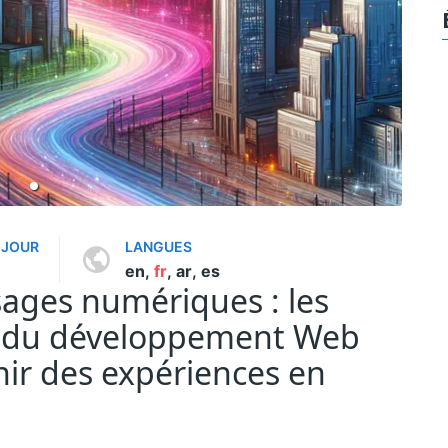
 JOUR
LANGUES
en
,
fr
,
ar
,
es
sages numériques : les
s du développement Web
enir des expériences en