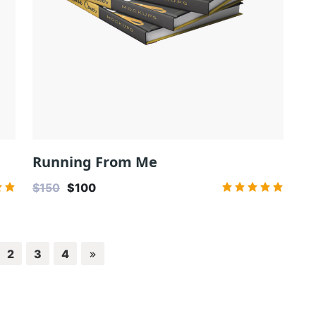
Running From Me
$150
$100
2
3
4