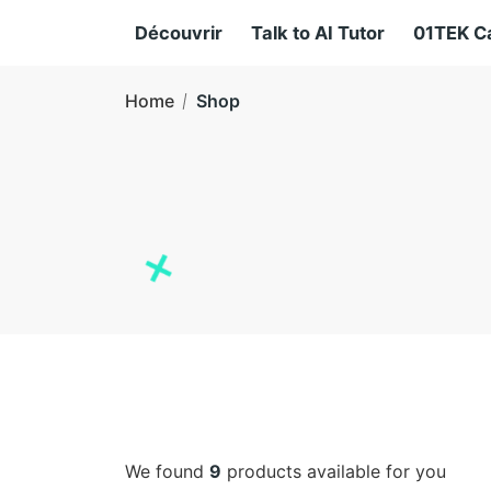
Découvrir
Talk to AI Tutor
01TEK C
Home
Shop
We found
9
products available for you