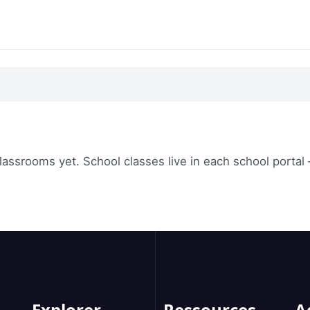
lassrooms yet. School classes live in each school portal
Explorer
Ressources
A