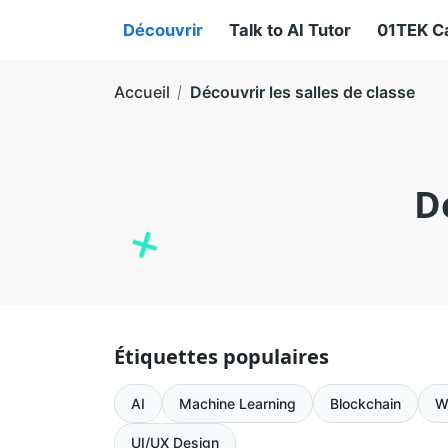
Découvrir
Talk to AI Tutor
01TEK C
Accueil
Découvrir les salles de classe
D
Étiquettes populaires
AI
Machine Learning
Blockchain
W
UI/UX Design