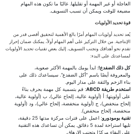
العاجلة أو غير المهمة أو تقليلها. غالبًا ما تكون هذه المهام
مضيعة للوقت ويمكن أن تسبب التسويف.
قوة تحديد الأولويات
يُعد تحديد أولويات المهام أمرًا بالغ الأهمية لتحقيق أقصى قدر من
الإنتاجية. من خلال التركيز على أهم المهام أولاً، يمكنك ضمان إحراز
تقدم نحو أهدافك وتجنب التسويف. إليك بعض تقنيات تحديد الأولويات
لمساعدتك على البدء:
كل ذلك الضفدع!
: ابدأ يومك بالمهمة الأكثر صعوبة،
والمعروفة أيضًا باسم "أكل الضفدع". سيساعدك ذلك على
بناء الزخم والثقة على مدار اليوم.
استخدم طريقة ABCD
: قم بتسمية كل مهمة بحرف بناءً
على أولويتها: أ (أولوية عالية، إلحاح عالي)، ب (أولوية عالية،
إلحاح منخفض)، ج (أولوية منخفضة، إلحاح عالي)، ود (أولوية
منخفضة، إلحاح منخفض).
تقنية بومودورو
: اعمل على فترات مركزة مدتها 25 دقيقة،
تليها استراحة لمدة 5 دقائق. يمكن أن تساعدك هذه التقنية
على البقاء مركزًا وتجنب الإرهاق.