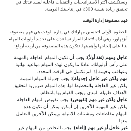
ونستكشف أكثر الاستراتيجيات والتقنيات فاعلية لمساعدتك في
تحقيق زيادة بنسبة 300٪ في إنتاجيتك اليومية.
فهم مصفوفة إدارة الوقت
الخطوة الأولى لتحسين مهاراتك في إدارة الوقت هي فهم مصفوفة
أيزنهاور، وهي أداة لاتخاذ القرار تساعدك على تحديد أولويات المهام
بناءً على إلحاحها وأهميتها. تتكون هذه المصفوفة من أربعة أرباع:
عاجل ومهم (نفذ أولاً)
: يجب أن تكون المهام العاجلة والمهمة
على رأس أولوياتك. عادةً ما يكون لهذه المهام مواعيد نهائية
وعواقب وخيمة إذا لم تكتمل في الوقت المحدد.
مهم ولكن غير عاجل (جدولة)
: يجب جدولة المهام المهمة
ولكن غير العاجلة والتخطيط لها. هذه المهام ضرورية لتحقيق
الأهداف طويلة المدى ويجب القيام بها بانتظام.
عاجل ولكن غير مهم (تفويض)
: يجب تفويض المهام العاجلة
ولكن غير المهمة للآخرين إن أمكن. يمكن أن تكون هذه
المهام مقاطعات ومشتتات للانتباه، ويمكن للآخرين التعامل
معها.
غير عاجل أو غير مهم (إلغاء)
: يجب التخلص من المهام غير