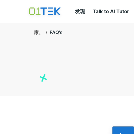
发现
Talk to AI Tutor
家。
FAQ's