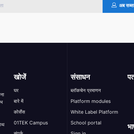
अब सब्स
खोजें
संसाधन
पत
घर
ब्लॉकचेन प्रमाणन
रना
बारे में
Platform modules
ाभ
कोर्सेस
White Label Platform
01TEK Campus
School portal
भा
साथ
संपर्क
Sign in