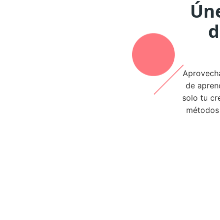
Úne
d
Aprovecha
de apren
solo tu cr
métodos 