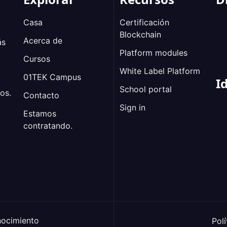
Casa
Certificación
Blockchain
Acerca de
ás
Platform modules
o
Cursos
White Label Platform
01TEK Campus
I
School portal
os.
Contacto
Sign in
Estamos
contratando.
ocimiento
Polí