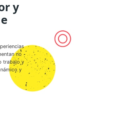
or y
de
periencias
mentan no
o trabajo y
inámico y