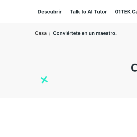
Descubrir
Talk to AI Tutor
01TEK C
Casa
Conviértete en un maestro.
C