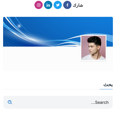
شارك
بحث